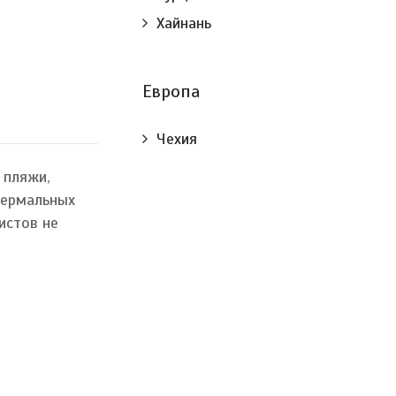
Хайнань
Европа
Чехия
 пляжи,
термальных
истов не