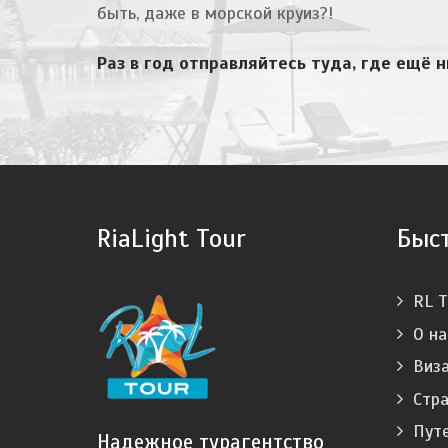
быть, даже в морской круиз?!
Раз в год отправляйтесь туда, где ещё н
RiaLight Tour
Быс
RL T
О на
Виз
Стр
Пут
Надежное турагентство