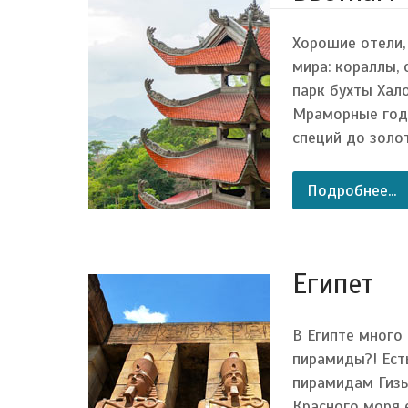
Хорошие отели,
мира: кораллы,
парк бухты Хал
Мраморные годы
специй до золо
Подробнее...
Египет
В Египте много
пирамиды?! Ест
пирамидам Гизы
Красного моря 