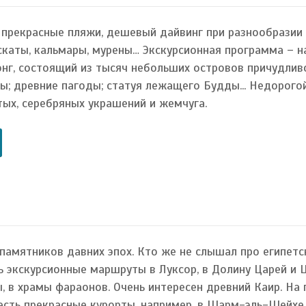
 прекрасные пляжи, дешевый дайвинг при разнообразии
 скаты, кальмары, мурены… Экскурсионная программа – 
онг, состоящий из тысяч небольших островов причудлив
; древние пагоды; статуя лежащего Будды... Недорогой
тых, серебряных украшений и жемчуга.
 памятников давних эпох. Кто же не слышал про египетс
ь экскурсионные маршруты в Луксор, в Долину Царей и Ц
, в храмы фараонов. Очень интересен древний Каир. На
есть прекрасные курорты, например, в Шарм-эль-Шейхе,