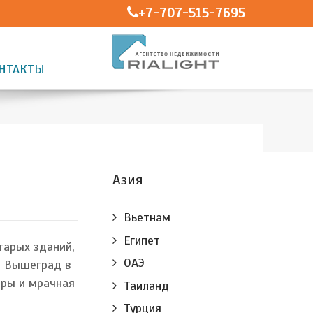
+7-707-515-7695
НТАКТЫ
Азия
Вьетнам
Египет
тарых зданий,
ОАЭ
и Вышеград в
ары и мрачная
Таиланд
Турция