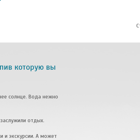
С
упив которую вы
нее солнце. Вода нежно
заслужили отдых.
и и экскурсии. А может