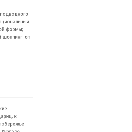
 подводного
национальный
ой формы;
 шоппинг: от
кие
ариц, к
 побережье
 Хургаде,