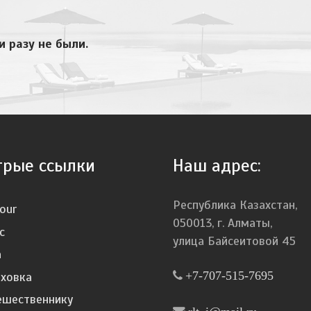
и разу не были.
трые ссылки
Наш адрес:
Республика Казахстан,
our
050013, г. Алматы,
с
улица Байсеитовой 45
а
аховка
+7-707-515-7695
ешественнику