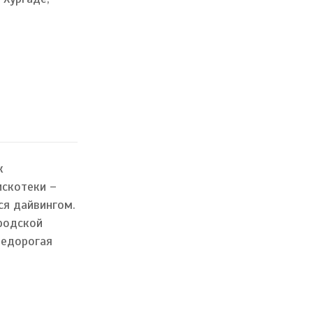
к
искотеки –
ся дайвингом.
родской
недорогая