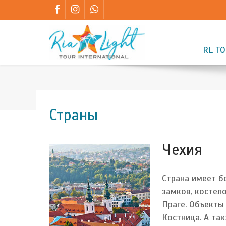
RL T
Страны
Чехия
Страна имеет б
замков, костел
Праге. Объекты
Костница. А та